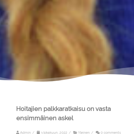
Hoitajien palkkaratkaisu on vasta
ensimmäinen askel
Admin
/
3 lokakuun, 2022
/
Yleinen
/
0 comments