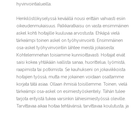
hyvinvointialueilla.
Henkilöstökyselyssä keväällä nousi erittäin vahvasti esiin
oikeudenmukaisuus. Palkkaratkaisu on vasta ensimmäinen
askel kohti hoitajille kuuluvaa arvostusta. Ehkäpä vielä
tärkeämpi toinen askel on työhyvinvointi. Ensimmäinen
osa-askel työhyvinvointiin lähtee meistä jokaisesta:
Kohtelemmehan toisiamme kunnioittavasti. Hoitajat eivät
saisi kokea yhtäkään ivallista sanaa, huorittelua, lyömistä,
raapimista tai potkimista. Se kauhukseni on jokaviikkoista
hoitajien työssä, mutta me jokainen voidaan osaltamme
korjata tätä asiaa. Ollaan ihmisiä toisillemme. Toinen, vielä
tärkeämpi osa-askel on esimiestyöskentely. Tähän tulee
tarjota erityistä tukea varsinkin lähiesimiestyössä oleville.
Tarvittavaa aikaa hoitaa tehtävänsä, tarvittavaa koulutusta, ja
tarvittavaa tukea ylemmältä esimiestasolta. Koko
organisaation täytyy sitoutua aivan
hyvinvointialuejohtajasta lähtien siihen, että tuetaan
toisiamme. Välitetään. Arvostetaan. Kun ihmiset kohtaavat