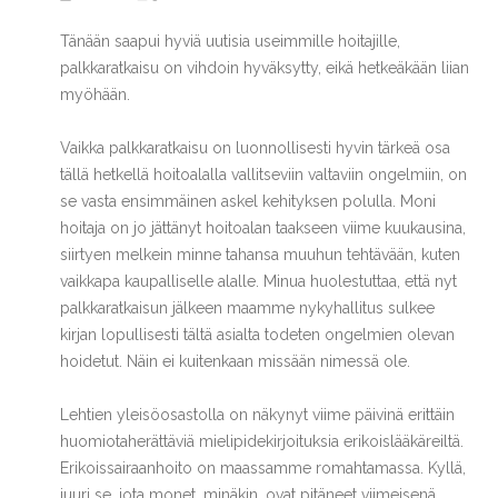
Tänään saapui hyviä uutisia useimmille hoitajille,
palkkaratkaisu on vihdoin hyväksytty, eikä hetkeäkään liian
myöhään.
Vaikka palkkaratkaisu on luonnollisesti hyvin tärkeä osa
tällä hetkellä hoitoalalla vallitseviin valtaviin ongelmiin, on
se vasta ensimmäinen askel kehityksen polulla. Moni
hoitaja on jo jättänyt hoitoalan taakseen viime kuukausina,
siirtyen melkein minne tahansa muuhun tehtävään, kuten
vaikkapa kaupalliselle alalle. Minua huolestuttaa, että nyt
palkkaratkaisun jälkeen maamme nykyhallitus sulkee
kirjan lopullisesti tältä asialta todeten ongelmien olevan
hoidetut. Näin ei kuitenkaan missään nimessä ole.
Lehtien yleisöosastolla on näkynyt viime päivinä erittäin
huomiotaherättäviä mielipidekirjoituksia erikoislääkäreiltä.
Erikoissairaanhoito on maassamme romahtamassa. Kyllä,
juuri se, jota monet, minäkin, ovat pitäneet viimeisenä