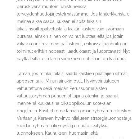
peruskivenä muutoin luhistuneessa
terveydenhuoltojärjestelmässämme. Jos lähiterkkarista ei
meinaa aikaa saada, kukaan ei soita takaisin
takaisinsoittopalvelusta ja lääkäri käskee vain syömään
buranaa, ainakin siihen on voinut luottaa, että jos jotain
vakavaa onkin viimein paljastunut, erikoissairaanhoito on
toiminut erittäin nopeasti, laadukkaasti ja luotettavasti. Nyt
näyttää siltä, että tämä viimeinen mohikaani on kaatunut.
Tämän, jos minkä, pitäisi saada kaikkien päättäjien silmät
apposen auki. Minun ainakin ovat. Hyvinvointialueen
valtuutettuna sekä meidän Perussuomalaisten
valtuustoryhmän puheenjohtajana olenkin jo saanut
menneinä kuukausina pikaoppikoulun sote-alan
ongelmiin. Käsittelimme tänään oman ryhmämme kesken
Vantaan ja Keravan hyvinvointialueen strategialuonnosta ja
meidän ryhmän näkemystä ja muutosesityksiä
luonnokseen. Kauhukseni huomasin, että