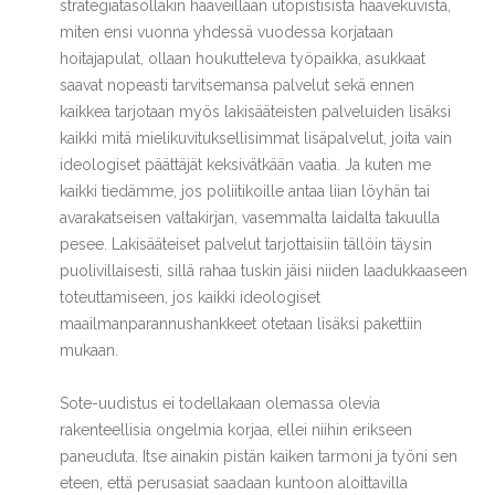
strategiatasollakin haaveillaan utopistisista haavekuvista,
miten ensi vuonna yhdessä vuodessa korjataan
hoitajapulat, ollaan houkutteleva työpaikka, asukkaat
saavat nopeasti tarvitsemansa palvelut sekä ennen
kaikkea tarjotaan myös lakisääteisten palveluiden lisäksi
kaikki mitä mielikuvituksellisimmat lisäpalvelut, joita vain
ideologiset päättäjät keksivätkään vaatia. Ja kuten me
kaikki tiedämme, jos poliitikoille antaa liian löyhän tai
avarakatseisen valtakirjan, vasemmalta laidalta takuulla
pesee. Lakisääteiset palvelut tarjottaisiin tällöin täysin
puolivillaisesti, sillä rahaa tuskin jäisi niiden laadukkaaseen
toteuttamiseen, jos kaikki ideologiset
maailmanparannushankkeet otetaan lisäksi pakettiin
mukaan.
Sote-uudistus ei todellakaan olemassa olevia
rakenteellisia ongelmia korjaa, ellei niihin erikseen
paneuduta. Itse ainakin pistän kaiken tarmoni ja työni sen
eteen, että perusasiat saadaan kuntoon aloittavilla