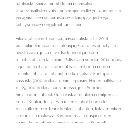
tuloksista. Kääriäinen ehdottaa ratkaisuksi
monikansallisten yritysten verojen välttelyn lopettamista,
veroparatiisien sulkemista sekä kauppajärjestelyjä
kehitysmaiden ongelmat tunnistaen.
Eikä vuottakaan ilman seuraavaa uutista, sillä 2016
uutisoitiin Sambian maatalousjärjestölle myönnetyistä
avustuksista, jotka olivat kadonneet järjestön
toimitusjohtajan taskuihin. Pelkästään vuoden 2014 aikana
järjestön tileitlä oli kadonnut kaksi miljoonaa euroa.
Toimitusjohtaja oli ottanut melkein joka viikonloppu
kassasta 5000 dollaria omiin tarpeisiin. Hänen palkkansa
oli 29 000 dollaria kuukaudessa, joka Suomen
hintatasoon suhteutettuna vastaa muutamaa miljoonaa
euroa. Kuukaudessa. Hän rakensi rahoilla omalle
maatilalleen mm. tenniskentän, klubitalon, kalalammikon
ja muutakin mukavaa. Sambian maatalousjärjestö on
saanut koko rahoituksensa käytännössä Suomelta ja
Ruotsilta.