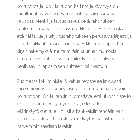
korruptiota ja lopulta huono hallinto ja köyhyys on
muuttunut pysyväksi. Hän ehdotti ratkaisuksi vapaata
kauppaa, vientiä ja talouskasvua sekä rahoituksen
hankkimista vapailta finanssimarkkinoilta. Hän korostaa,
että hätäapua ja lahjoitusrahoitukseen perustuvia järjestöjä
ei pidä lakkauttaa. Aikanaan jopa Erkki Tuomioja kehui
kirjan näkemyksiä, mutta mitään suunnanmuutosta
demareiden politiikassa ei kuitenkaan ole näkynyt
kehitysavun lappamisen suhteen, päinvastoin.
Suomessa toki ministeriö kehua retostelee jatkuvasti,
miten pieni osuus kehitysavusta joutuu väärinkäytöksiin tai
korruptioon. On kuitenkin huomattava, että ulkoministeriö
on itse vuonna 2013 myöntänyt, ettei kaikki
väärinkäytökset tule ilmi, sillä hankkeisiin tehdään vain
pistotarkastuksia. Ja vaikka väärinkäytös paljastuu, rahoja
harvemmin saadaan takaisin.