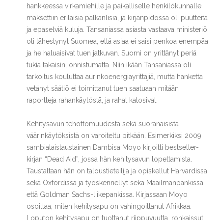
hankkeessa virkamiehille ja paikalliselle henkilökunnalle
maksettiin erilaisia palkanlisiä, ja kirjanpidossa oli puutteita
ja epäselviä kuluja. Tansaniassa asiasta vastaava ministeriö
oli lähestynyt Suomea, että asiaa ei saisi penkoa enempää
ja he haluaisivat tuen jatkuvan. Suomi on yrittänyt periä
tukia takaisin,
onnistumatta. Niin ikään Tansaniassa oli
tarkoitus kouluttaa aurinkoenergiayrittäjiä, mutta hanketta
vetänyt säätiö ei toimittanut tuen saatuaan mitään
raportteja rahankäytöstä, ja rahat katosivat.
Kehitysavun tehottomuudesta sekä suoranaisista
väärinkäytöksistä on varoiteltu pitkään. Esimerkiksi 2009
sambialaistaustainen Dambisa Moyo kirjoitti bestseller-
kirjan “Dead Aid”, jossa hän kehitysavun lopettamista.
Taustaltaan hän on taloustieteilijä ja opiskellut Harvardissa
sekä Oxfordissa ja työskennellyt sekä Maailmanpankissa
että Goldman Sachs-liikepankissa. Kirjassaan Moyo
osoittaa, miten kehitysapu on vahingoittanut Afrikkaa.
Loputon kehitysapu on tuottanut riippuvuutta, rohkaissut