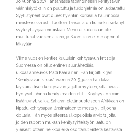
Jo vuonna 2013 Tansaniassa tapahtuneisiin kehitysavun
väärinkäytöksiin on puututtu ja tukiohjelmia on lakkautettu.
Syyllistyneet ovat olleet hyvinkin korkealla hallinnossa,
ministeriöissä asti. Tuolloin Tansania on kuitenkin siirtänyt
syytetyt syrjään viroistaan. Meno ei kuitenkaan ole
muuttunut vuosien aikana, ja Suomikaan ei ole oppinut
läksyään.
Viime vuosien kenties kuuluisin kehitysavun kritisoija
Suomessa on ollut entinen suurlähettiläs,
ulkoasianneuvos Matti Kääriäinen. Hän kirjoitti kirjan
“Kehitysavun kirous” vuonna 2015, jossa hän lataa
täyslaidallisen kehitysavun järjettömyyteen, sillä avusta
hyötyvät lähinnä kehitysmaiden eliitti. Köyhyys on vain
lisääntynyt, vaikka Saharan etelänpuoleiseen Afrikkaan on
kipattu kehitysapua länsimaiden toimesta yli biljoona
dollaria. Hän myös siteeraa ulkopuolisia arvioitsijoita,
joiden raportin mukaan kehitysyhteistyön laatu on
yleisesti ottaen heikkoa eikä osoittanut viitteitä kestävistä