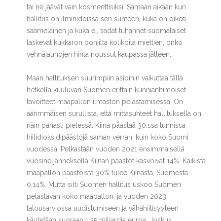
tai ne jäävät vain kosmeettisiksi. Samaan aikaan kun
hallitus on ilmiriidoissa sen suhteen, kuka on oikea
saamelainen ja kuka ei, sadat tuhannet suomalaiset
laskevat kukkaron pohjilta kolikoita miettien, onko
vehnäjauhojen hinta noussut kaupassa jälleen.
Maan hallituksen suurimpiin asioihin vaikuttaa tällä
hetkellä kuuluvan Suomen erittäin kunnianhimoiset
tavoitteet maapallon ilmaston pelastamisessa. On
äärimmäisen surullista, että mittasuhteet hallituksella on
näin pahasti pielessä. Kiina päästää 30:ssa tunnissa
hiilidioksidipäästöjä saman verran, kuin koko Suomi
vuodessa. Pelkästään vuoden 2021 ensimmäisellä
vuosineljänneksellä Kiinan päästöt kasvoivat 14%. Kaikista
maapallon päästöistä 30% tulee Kiinasta, Suomesta
0,14%. Mutta silti Suomen hallitus uskoo Suomen
pelastavan koko maapallon, ja vuoden 2023
talousarviossa uudistumiseen ja vähähiilisyyteen
käytetään suoraan 1,35 miljardia euroa. Joskus