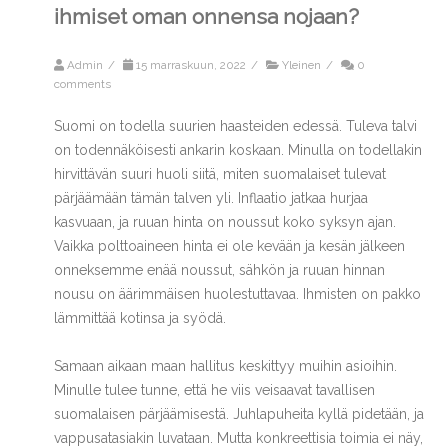
ihmiset oman onnensa nojaan?
Admin
/
15 marraskuun, 2022
/
Yleinen
/
0
comments
Suomi on todella suurien haasteiden edessä. Tuleva talvi
on todennäköisesti ankarin koskaan. Minulla on todellakin
hirvittävän suuri huoli siitä, miten suomalaiset tulevat
pärjäämään tämän talven yli. Inflaatio jatkaa hurjaa
kasvuaan, ja ruuan hinta on noussut koko syksyn ajan.
Vaikka polttoaineen hinta ei ole kevään ja kesän jälkeen
onneksemme enää noussut, sähkön ja ruuan hinnan
nousu on äärimmäisen huolestuttavaa. Ihmisten on pakko
lämmittää kotinsa ja syödä.
Samaan aikaan
maan hallitus keskittyy muihin asioihin.
Minulle tulee tunne, että he viis veisaavat tavallisen
suomalaisen pärjäämisestä. Juhlapuheita kyllä pidetään, ja
vappusatasiakin luvataan. Mutta konkreettisia toimia ei näy,