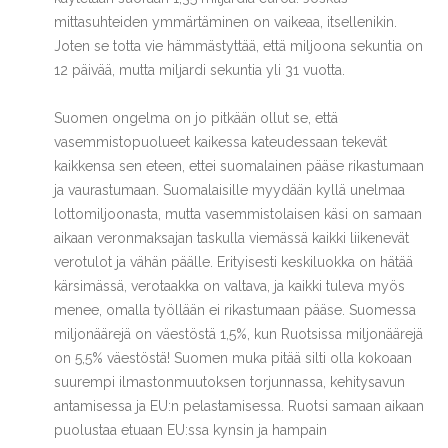
mittasuhteiden ymmärtäminen on vaikeaa, itsellenikin.
Joten se totta vie hämmästyttää, että miljoona sekuntia on
12 päivää, mutta miljardi sekuntia yli 31 vuotta.
Suomen ongelma on jo pitkään ollut se, että
vasemmistopuolueet kaikessa kateudessaan tekevät
kaikkensa sen eteen, ettei suomalainen pääse rikastumaan
ja vaurastumaan. Suomalaisille myydään kyllä unelmaa
lottomiljoonasta, mutta vasemmistolaisen käsi on samaan
aikaan veronmaksajan taskulla viemässä kaikki liikenevät
verotulot ja vähän päälle. Erityisesti keskiluokka on hätää
kärsimässä, verotaakka on valtava, ja kaikki tuleva myös
menee, omalla työllään ei rikastumaan pääse. Suomessa
miljonäärejä on väestöstä 1,5%, kun Ruotsissa miljonäärejä
on 5,5% väestöstä! Suomen muka pitää silti olla kokoaan
suurempi ilmastonmuutoksen torjunnassa, kehitysavun
antamisessa ja EU:n pelastamisessa. Ruotsi samaan aikaan
puolustaa etuaan EU:ssa kynsin ja hampain