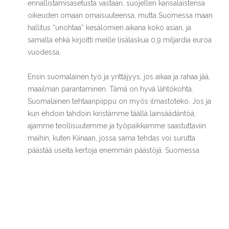
ennallistamisasetusta vastaan, suojellen kansalaistensa
oikeuden omaan omaisuuteensa, mutta Suomessa maan
hallitus “unohtaa” kesälomien aikana koko asian, ja
samalla ehkä kirjoitti meille lisälaskua 0,9 miljardia euroa
vuodessa.
Ensin suomalainen työ ja yrittäjyys, jos aikaa ja rahaa jää,
maailman parantaminen. Tämä on hyvä lähtökohta.
Suomalainen tehtaanpiippu on myös ilmastoteko. Jos ja
kun ehdoin tahdoin kiristämme täällä lainsäädäntöä,
ajamme teollisuutemme ja työpaikkamme saastuttaviin
maihin, kuten Kiinaan, jossa sama tehdas voi surutta
päästää useita kertoja enemmän päästöjä. Suomessa
hallituksen ja eduskunnan täytyy olla suomalaisten
edunvalvontakoneisto, suomalaisen ihmisen täytyy olla
prioriteettinä numero yksi. Ehkäpä Ukrainan presidentti
Zelenskyn eräässä linjauksessa on viisaus. Älkää laittako
virastojen ja toimistojen seinille kuvia presidentistä, vaan
laittakaa sinne kuva lapsistanne. Tämä maa on lainassa