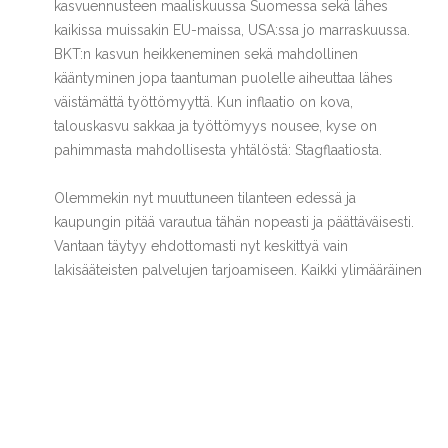
kasvuennusteen maaliskuussa Suomessa sekä lähes
kaikissa muissakin EU-maissa, USA:ssa jo marraskuussa.
BKT:n kasvun heikkeneminen sekä mahdollinen
kääntyminen jopa taantuman puolelle aiheuttaa lähes
väistämättä työttömyyttä. Kun inflaatio on kova,
talouskasvu sakkaa ja työttömyys nousee, kyse on
pahimmasta mahdollisesta yhtälöstä: Stagflaatiosta.
Olemmekin nyt muuttuneen tilanteen edessä ja
kaupungin pitää varautua tähän nopeasti ja päättäväisesti.
Vantaan täytyy ehdottomasti nyt keskittyä vain
lakisääteisten palvelujen tarjoamiseen. Kaikki ylimääräinen
unelmahöttö on pistettävä jäihin. Vaikka se olisi niin kivaa
antaa sen yhdeksän hyvää, kymmenen kaunista ja pinkkiä
pehmeää unelmaa. Lainakanta on saatava erittäin
määrätietoisesti laskemaan. Hyvästä veropohjasta on
pidettävä erityistä huolta: Hyvät veronmaksajat sekä
erityisesti yritykset on pidettävä Vantaalla. Meillä ei ole
varaa menettää yhtäkään yritystä muualle Suomeen. Ja