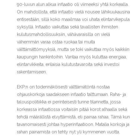
90-luvun alun alkua inflaatio oli viimeeksi yhtä korkealla.
On mahdollista, että inflaatio vielä nousee lähikuukausina
entisestään, sillä koko maailmaa voi uhata elintarvikepula
syksyllä. Inflaatio vaikuttaa sekä tavallisten ihmisten
kulutusmahdollisuuksiin, vähävaraisilla on vielä
vähemmän varaa ostaa ruokaa tai muita
välttämättömyyksiä, mutta se toki vaikuttaa myös kaikkiin
kaupungin hankintoihin. Vantaa myös kuluttaa energiaa,
elintarvikkeita, erilaisia kulutustavaroita sekä investoi
rakentamiseen.
EKP:n on todennäköisesti välttämätöntä nostaa
ohjauskorkoja saadakseen inflaatio talttumaan. Raha- ja
talouspolitiikka ei perinteisesti tunne tilannetta, jossa
korkeassa inflaatiossa voitaisiin pitää korot alhaalla sekä
tehdä määrällistä elvyttämistä, eli painaa rahaa. Tämä kun
tavanomaisesti johtaa hyperinflaatioon. Matalia korkoja ja
rahan painamista on tehty nyt yli kymmenen vuotta.