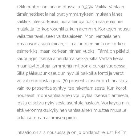
12kk euribor on tänään plussalla 0,35%. Vaikka Vantaan
tämänhetkiset lainat ovat ymmärrykseni mukaan lähes
kaikki kiinteäkorkoisia, uusia lainoja tuskin saa enää niin
matalalla korkoprosentilla, kuin aiemmin. Korkojen nousu
vaikuttaa tavalliseen vantaalaiseen. Moni vantaalainen
omaa ison asuntolainan, sillä asuntojen hinta on korkea
esimerkiksi maan korkean hinnan vuoksi. Tämä on pitkälti
kaupungin itsensä aiheuttama seikka, sillä Vantaa kerää
maankäyttötuloja kymmeniä miljoonia euroja vuodessa.
Sillä pääkaupunkiseudun hyvillä paikoilla tontti ja verot
voivat muodostaa jopa 70 prosenttia asunnon hinnasta ja
vain 30 prosenttia syntyy itse rakentamisesta. Kun korot
nousevat, moni vantaalainen voi löytää itsensä tilanteesta,
jossa ei selviä nykyisestä asuntolainastaan. Voi käydä niin,
että veronmaksukykyinen vantaalainen muuttaa muualle
edullisemman asumisen piiriin.
Inflaatio on siis nousussa ja on jo ohittanut reilusti BKT:n