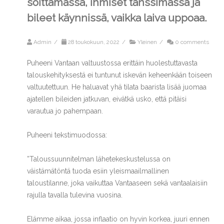
soittamassa, ihmiset tanssimassa ja
bileet käynnissä, vaikka laiva uppoaa.
Admin
/
28 toukokuun, 2022
/
Yleinen
/
0 comments
Puheeni Vantaan valtuustossa erittäin huolestuttavasta
talouskehityksestä ei tuntunut iskevän keheenkään toiseen
valtuutettuun. He haluavat yhä tilata baarista lisää juomaa
ajatellen bileiden jatkuvan, eivätkä usko, että pitäisi
varautua jo pahempaan.
Puheeni tekstimuodossa:
”Taloussuunnitelman lähetekeskustelussa on
väistämätöntä tuoda esiin yleismaailmallinen
taloustilanne, joka vaikuttaa Vantaaseen sekä vantaalaisiin
rajulla tavalla tulevina vuosina.
Elämme aikaa, jossa inflaatio on hyvin korkea, juuri ennen