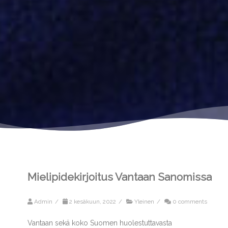
Mielipidekirjoitus Vantaan Sanomissa
Admin
/
2 kesäkuun, 2022
/
Yleinen
/
0 comments
Vantaan sekä koko Suomen huolestuttavasta