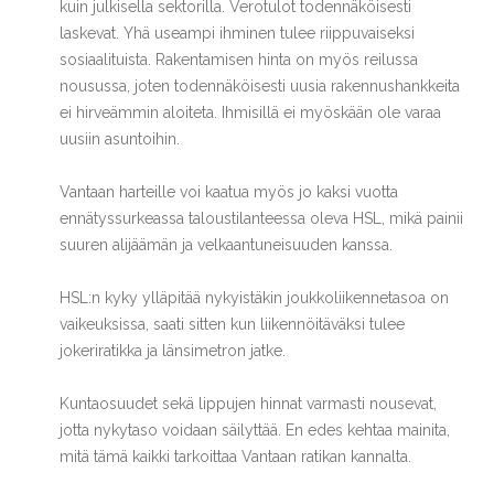
kuin julkisella sektorilla. Verotulot todennäköisesti
laskevat. Yhä useampi ihminen tulee riippuvaiseksi
sosiaalituista. Rakentamisen hinta on myös reilussa
nousussa, joten todennäköisesti uusia rakennushankkeita
ei hirveämmin aloiteta. Ihmisillä ei myöskään ole varaa
uusiin asuntoihin.
Vantaan harteille voi kaatua myös jo kaksi vuotta
ennätyssurkeassa taloustilanteessa oleva HSL, mikä painii
suuren alijäämän ja velkaantuneisuuden kanssa.
HSL:n kyky ylläpitää nykyistäkin joukkoliikennetasoa on
vaikeuksissa, saati sitten kun liikennöitäväksi tulee
jokeriratikka ja länsimetron jatke.
Kuntaosuudet sekä lippujen hinnat varmasti nousevat,
jotta nykytaso voidaan säilyttää. En edes kehtaa mainita,
mitä tämä kaikki tarkoittaa Vantaan ratikan kannalta.