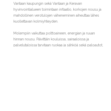
Vantaan kaupungin sekä Vantaan ja Keravan
hyvinvointialueen toimintaan inflaatio, korkojen nousu ja
mahdollinen verotulojen väheneminen aiheuttaa lähes
kuollettavan kolmiyhteyden.
Molempiin vaikuttaa polttoaineen, energian ja ruuan
hinnan nousu. Päivittäin kouluissa, sairaaloissa ja
palvelutaloissa tarvitaan ruokaa ja sähköä sekä paloautot,
ambulanssit ja muut kulkupelit polttoainetta.
Nyt jos koskaan on huolehdittava vastuullisesta
taloudenpidosta, ja kaikki ylimääräinen ”ihana
vaaleanpunainen höttö” täytyy unohtaa, jotta selviämme
lakisääteisistä tehtävistä ilman, että kaupungin tai
hyvinvointialueen talous kaatuu.”
Share this Post