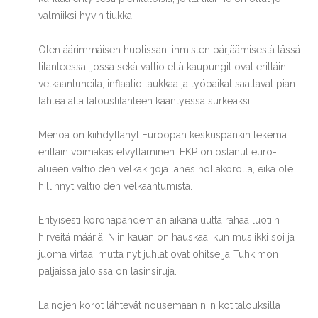
valmiiksi hyvin tiukka.
Olen äärimmäisen huolissani ihmisten pärjäämisestä tässä
tilanteessa, jossa sekä valtio että kaupungit ovat erittäin
velkaantuneita, inflaatio laukkaa ja työpaikat saattavat pian
lähteä alta taloustilanteen kääntyessä surkeaksi.
Menoa on kiihdyttänyt Euroopan keskuspankin tekemä
erittäin voimakas elvyttäminen. EKP on ostanut euro-
alueen valtioiden velkakirjoja lähes nollakorolla, eikä ole
hillinnyt valtioiden velkaantumista.
Erityisesti koronapandemian aikana uutta rahaa luotiin
hirveitä määriä. Niin kauan on hauskaa, kun musiikki soi ja
juoma virtaa, mutta nyt juhlat ovat ohitse ja Tuhkimon
paljaissa jaloissa on lasinsiruja.
Lainojen korot lähtevät nousemaan niin kotitalouksilla