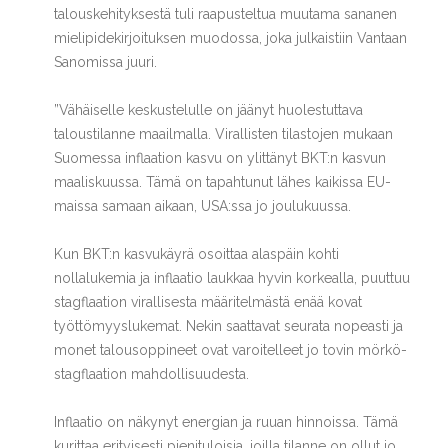
talouskehityksestä tuli raapusteltua muutama sananen
mielipidekirjoituksen muodossa, joka julkaistiin Vantaan
Sanomissa juuri.
”Vähäiselle keskustelulle on jäänyt huolestuttava
taloustilanne maailmalla. Virallisten tilastojen mukaan
Suomessa inflaation kasvu on ylittänyt BKT:n kasvun
maaliskuussa. Tämä on tapahtunut lähes kaikissa EU-
maissa samaan aikaan, USA:ssa jo joulukuussa.
Kun BKT:n kasvukäyrä osoittaa alaspäin kohti
nollalukemia
ja inflaatio laukkaa hyvin korkealla, puuttuu
stagflaation virallisesta määritelmästä enää kovat
työttömyyslukemat. Nekin saattavat seurata nopeasti ja
monet talousoppineet ovat varoitelleet jo tovin mörkö-
stagflaation mahdollisuudesta.
Inflaatio on näkynyt energian ja ruuan hinnoissa. Tämä
kurittaa erityisesti pienituloisia, joilla tilanne on ollut jo